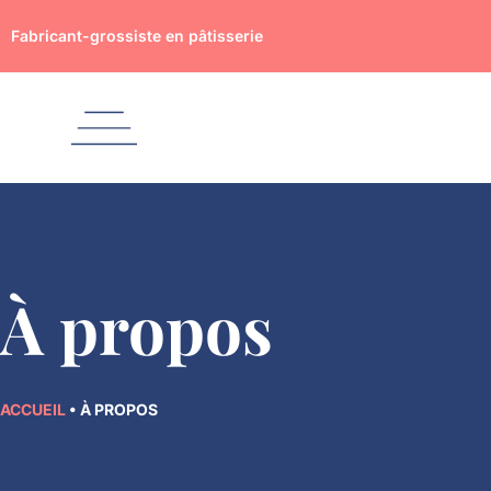
Aller
Fabricant-grossiste en pâtisserie
au
contenu
À propos
ACCUEIL
•
À PROPOS