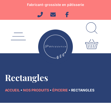
Aller
Fabricant-grossiste en pâtisserie
au
contenu
Rectangles
ACCUEIL
•
NOS PRODUITS
•
ÉPICERIE
•
RECTANGLES