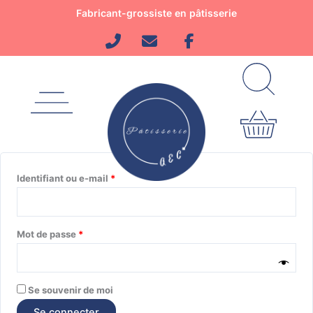
Aller
Obligatoire
Obligatoire
Obligatoire
Fabricant-grossiste en pâtisserie
au
contenu
Se connecter
Identifiant ou e-mail
*
Mot de passe
*
Se souvenir de moi
Se connecter