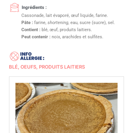
Ingrédients :
Cassonade, lait évaporé, œuf liquide, farine.
Pâte :
farine,
shortening
, eau, sucre (sucre), sel.
Contient :
blé, œuf, produits laitiers.
Peut contenir :
noix, arachides et sulfites.
BLÉ
,
OEUFS
,
PRODUITS LAITIERS