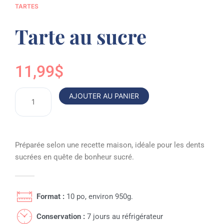
TARTES
Tarte au sucre
11,99
$
quantité
AJOUTER AU PANIER
de
Tarte
au
sucre
Préparée selon une recette maison, idéale pour les dents
sucrées en quête de bonheur sucré.
Format :
10 po, environ 950g.
Conservation :
7 jours au réfrigérateur