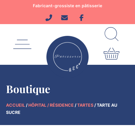
Aller
Fabricant-grossiste en pâtisserie
au
contenu
Boutique
ACCUEIL
/
HÔPITAL / RÉSIDENCE
/
TARTES
/ TARTE AU
SUCRE