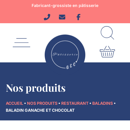
Aller
Fabricant-grossiste en pâtisserie
au
contenu
Nos produits
ACCUEIL
•
NOS PRODUITS
•
RESTAURANT
•
BALADINS
•
BALADIN GANACHE ET CHOCOLAT