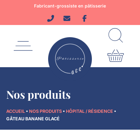
Aller
Fabricant-grossiste en pâtisserie
au
contenu
Nos produits
ACCUEIL
•
NOS PRODUITS
•
HÔPITAL / RÉSIDENCE
•
GÂTEAU BANANE GLACÉ