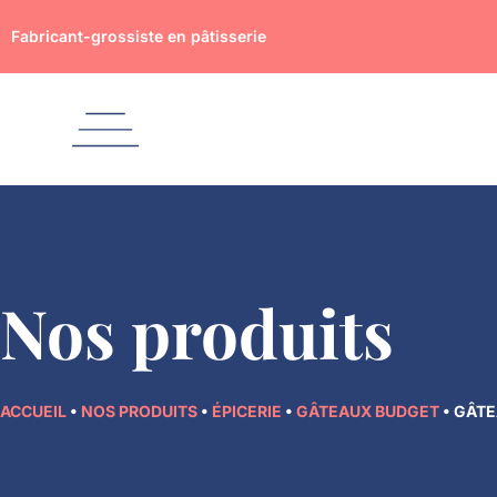
Aller
Fabricant-grossiste en pâtisserie
au
contenu
Nos produits
ACCUEIL
•
NOS PRODUITS
•
ÉPICERIE
•
GÂTEAUX BUDGET
•
GÂTE