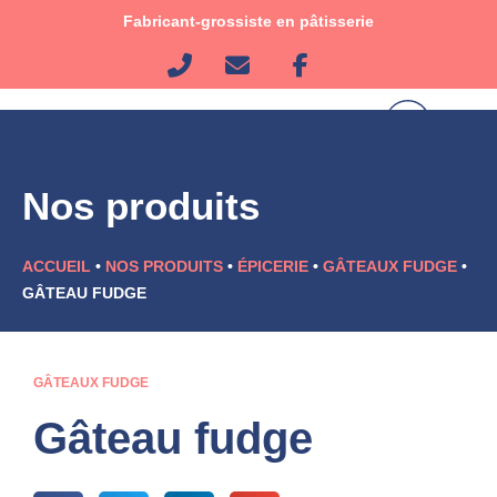
Aller
Fabricant-grossiste en pâtisserie
au
contenu
Nos produits
ACCUEIL
•
NOS PRODUITS
•
ÉPICERIE
•
GÂTEAUX FUDGE
•
GÂTEAU FUDGE
GÂTEAUX FUDGE
Gâteau fudge