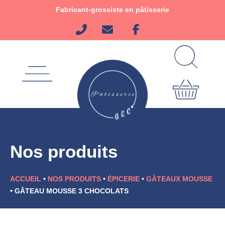
Aller
Fabricant-grossiste en pâtisserie
au
contenu
Nos produits
ACCUEIL
•
NOS PRODUITS
•
ÉPICERIE
•
GÂTEAUX MOUSSE
•
GÂTEAU MOUSSE 3 CHOCOLATS