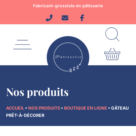
Aller
Fabricant-grossiste en pâtisserie
au
contenu
Nos produits
ACCUEIL
•
NOS PRODUITS
•
BOUTIQUE EN LIGNE
•
GÂTEAU
PRÊT-À-DÉCORER