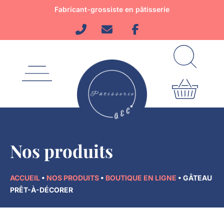
Aller
Fabricant-grossiste en pâtisserie
au
contenu
Nos produits
ACCUEIL
•
NOS PRODUITS
•
BOUTIQUE EN LIGNE
•
GÂTEAU
PRÊT-À-DÉCORER